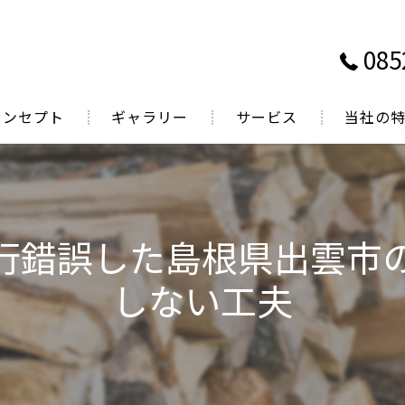
085
コンセプト
ギャラリー
サービス
当社の
表あいさつ
鳥取で薪ス
岡山で薪ス
行錯誤した島根県出雲市
広島で薪ス
しない工夫
煙突掃除
薪販売