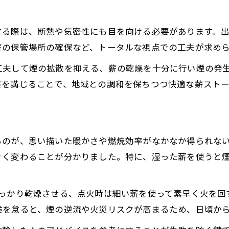
失敗しない薪ストーブ設置への道とは
薪ストーブ設置で陥りやすい失敗例
する際は、断熱や気密性にも目を向ける必要があります。
薪ストーブ選びから設置までの注意点
薪の保管場所の確保など、トータルな視点での工夫が求め
薪ストーブ設置時に意識したポイント
工夫して煙の拡散を抑える、薪の乾燥を十分に行い煙の発
薪ストーブの安全設置ガイドライン
策を講じることで、地域との調和を保ちつつ快適な薪ストー
設置前に知るべき薪ストーブの基礎知識
条例や環境対策から考える薪ストーブの選び方
薪ストーブを条例で確認すべき理由
るのが、思い描いた暖かさや燃焼効率がなかなか得られな
薪ストーブと環境配慮の両立方法
きく変わることが分かりました。特に、湿った薪を使うと
条例に適合する薪ストーブの選び方
環境対策を踏まえた薪ストーブ導入
しっかり乾燥させる、点火時は細い薪を使って素早く火を回
薪ストーブ設置で守るべきルール解説
検を怠ると、煙の逆流や火災リスクが高まるため、日頃か
暖かさを手にするための薪ストーブ運用術