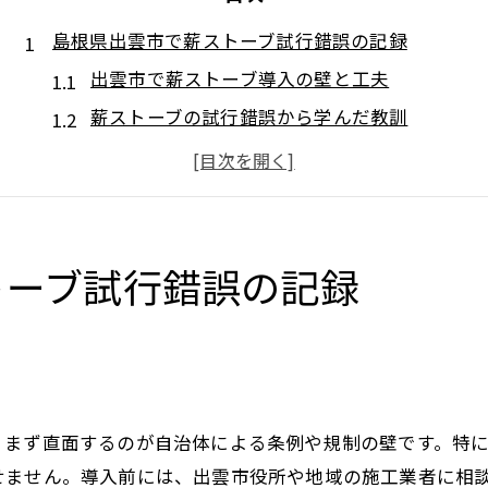
島根県出雲市で薪ストーブ試行錯誤の記録
出雲市で薪ストーブ導入の壁と工夫
薪ストーブの試行錯誤から学んだ教訓
厳冬の出雲で薪ストーブを選ぶ理由とは
薪ストーブ体験者が語る出雲の課題
薪ストーブ設置の苦労と成功ポイント
薪ストーブ導入に挑む出雲の冬支度体験
トーブ試行錯誤の記録
冬支度で考える薪ストーブ設置の流れ
出雲の冬に薪ストーブを選んだ理由と背景
薪ストーブ導入時の準備と必要な工程
薪ストーブ導入体験で気づいた注意点
、まず直面するのが自治体による条例や規制の壁です。特
冬の出雲で活躍する薪ストーブの魅力
せません。導入前には、出雲市役所や地域の施工業者に相