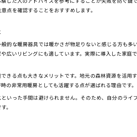
体験した人のアドバイスを参考にすることが失敗を防ぐ鍵
薪ストーブで暖かさを最大化する使い方
注意点を確認することをおすすめします。
薪ストーブ運用中の燃焼効率アップ法
快適な冬を過ごす薪ストーブ運用の知恵
は
薪ストーブの暖かさを引き出す工夫
一般的な暖房器具では暖かさが物足りないと感じる方も多
薪ストーブで快適温度を保つコツ
家や広いリビングにも適しています。実際に導入した家庭
薪ストーブ利用時の近隣配慮ポイント解説
薪ストーブの煙と近隣トラブル防止策
達できる点も大きなメリットです。地元の森林資源を活用
薪ストーブ利用で配慮すべきマナー
お問い合わせはこちら
お問い合わせはこちら
害時の非常用暖房としても活躍する点が選ばれる理由です。
近隣への煙対策と薪ストーブの工夫
スといった手間は避けられません。そのため、自分のライ
薪ストーブ利用時の配慮ポイント総まとめ
です。
薪ストーブ運用でご近所と良好関係維持