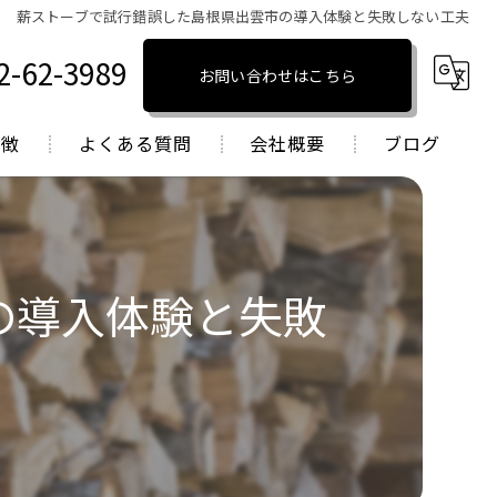
薪ストーブで試行錯誤した島根県出雲市の導入体験と失敗しない工夫
2-62-3989
お問い合わせはこちら
特徴
よくある質問
会社概要
ブログ
トーブ
コラム
トーブ
の導入体験と失敗
トーブ