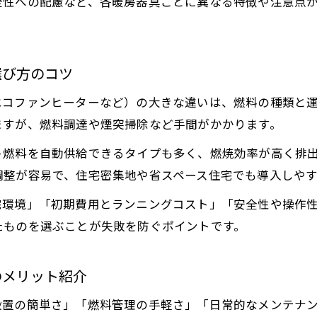
全性への配慮など、各暖房器具ごとに異なる特徴や注意点
薪ストーブの手間を省く暖房器具の選び方ガイド
薪ストーブ代替品で手間なく暖をとる方法を解説
薪ストーブ不要な手軽な暖房器具のメリット比較
選び方のコツ
薪ストーブの手間と代替暖房の便利さを徹底比較
エコファンヒーターなど）の大きな違いは、燃料の種類と
手間いらずの薪ストーブ代替品で快適な冬を過ごす
ますが、燃料調達や煙突掃除など手間がかかります。
メンテナンス負担軽減の暖房器具比較
ト燃料を自動供給できるタイプも多く、燃焼効率が高く排
薪ストーブ代替品でメンテナンスを簡単にする方法
調整が容易で、住宅密集地や省スペース住宅でも導入しや
薪ストーブと代替暖房の掃除・管理の手間を比較
お問い合わせはこちら
お問い合わせはこちら
宅環境」「初期費用とランニングコスト」「安全性や操作
メンテナンスが楽な薪ストーブ代替品の選び方
たものを選ぶことが失敗を防ぐポイントです。
薪ストーブ不要で手入れが簡単な暖房器具の特徴
薪ストーブのメンテナンス負担を減らす工夫と代替
のメリット紹介
設置の簡単さ」「燃料管理の手軽さ」「日常的なメンテナ