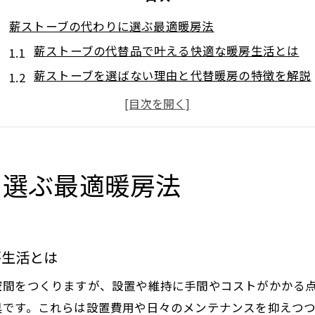
薪ストーブの代わりに選ぶ最適暖房法
薪ストーブの代替品で叶える快適な暖房生活とは
薪ストーブを選ばない理由と代替暖房の特徴を解説
薪ストーブとエコ暖房の違いと最適な選び方のコツ
薪ストーブの手間を減らす現代型暖房のメリット紹
薪ストーブ代替品を選ぶ際の設置費用と注意点
炎の温もりを活かす薪ストーブ代替案
に選ぶ最適暖房法
薪ストーブの炎に近い暖房器具の特徴と選び方
薪ストーブ代替品で感じる炎の温もりと快適性
薪ストーブ以外で炎のゆらぎを楽しむ方法を比較
房生活とは
薪ストーブの魅力を再現する代替暖房の最新事情
空間をつくりますが、設置や維持に手間やコストがかかる
炎の温もりを重視する薪ストーブ代用製品の選定術
具です。これらは設置費用や日々のメンテナンスを抑えつ