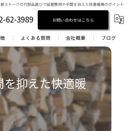
薪ストーブの代替品選びで設置費用や手間を抑えた快適暖房のポイント
2-62-3989
お問い合わせはこちら
特徴
よくある質問
会社概要
ブログ
トーブ
コラム
トーブ
間を抑えた快適暖
トーブ