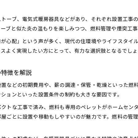
設置費用を抑える快適な暖房選び方
薪ストーブ代替品で設置費用を抑える方法と注意点
ストーブ、電気式暖房器具などがあり、それぞれ設置工事
薪ストーブ工事不要の暖房器具を賢く選ぶポイント
トーブと似た炎の温もりを楽しみつつ、燃料管理や煙突工事
薪ストーブ後付け可能な暖房でコスト削減を実現
用が心配」という声が多く、現代の住環境やライフスタイ
薪ストーブの設置費用比較と省コストな選択術
ンスよく実現したい方にとって、有力な選択肢となるでしょ
薪ストーブと代替品の設置費用差を詳しく解説
薪ストーブが不要なエコ暖房の新常識
の特徴を解説
薪ストーブ代替品で実現する環境にやさしい暖房法
設置などの初期費用や、薪の調達・保管・乾燥といった燃
薪ストーブ不要なエコ暖房の最新トレンドを紹介
ンションといった設置条件の制約も大きな要因です。
薪ストーブに頼らない省エネ暖房の選び方と効果
パクトな工事で済み、燃料も専用のペレットがホームセン
薪ストーブより手軽なエコ暖房器具の特徴を解説
部屋ごとに設置や移動もしやすいのが魅力です。燃料の管
薪ストーブ不要でエコな生活を叶える暖房法
手間いらずで暖かい代替暖房の選択肢