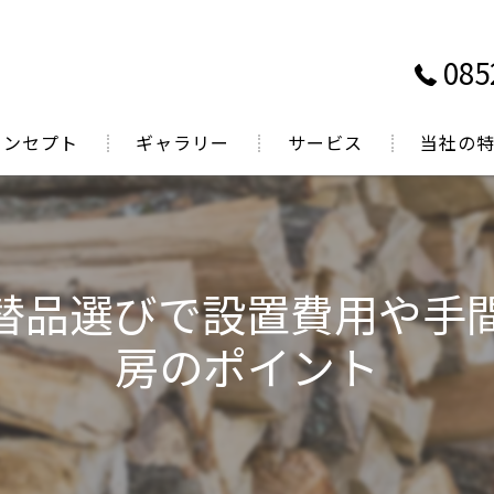
085
コンセプト
ギャラリー
サービス
当社の
表あいさつ
鳥取で薪ス
岡山で薪ス
替品選びで設置費用や手
広島で薪ス
房のポイント
煙突掃除
薪販売