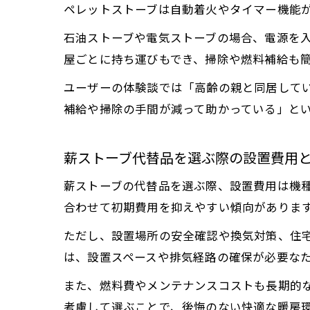
ペレットストーブは自動着火やタイマー機能
石油ストーブや電気ストーブの場合、電源を
屋ごとに持ち運びもでき、掃除や燃料補給も
ユーザーの体験談では「高齢の親と同居して
補給や掃除の手間が減って助かっている」と
薪ストーブ代替品を選ぶ際の設置費用
薪ストーブの代替品を選ぶ際、設置費用は機
合わせて初期費用を抑えやすい傾向がありま
ただし、設置場所の安全確認や換気対策、住
は、設置スペースや排気経路の確保が必要な
また、燃料費やメンテナンスコストも長期的
考慮して選ぶことで、後悔のない快適な暖房