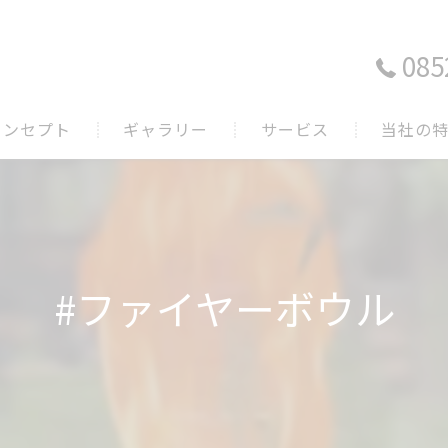
085
コンセプト
ギャラリー
サービス
当社の
表あいさつ
鳥取で薪ス
岡山で薪ス
広島で薪ス
#ファイヤーボウル
煙突掃除
薪販売