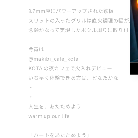
9.7mm厚にパワーアップされた鉄板
スリットの入ったグリルは直火調理の幅が広
念願かなって実現したボウル周りに取り付く
今宵は
@makibi_cafe_kota
KOTA の夜カフェで火入れデビュー
いち早く体験できる方は、どなたかな
・
・
人生を、あたためよう
warm up our life
「ハートをあたためよう」