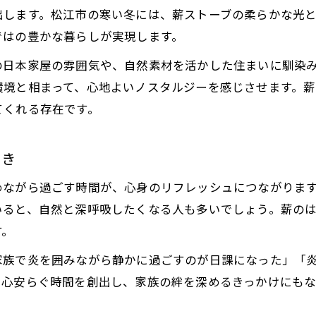
薪ストーブ設置費の注意点とお得な選び方
出します。松江市の寒い冬には、薪ストーブの柔らかな光
情緒と実用性を両立する薪ストーブ生活
ではの豊かな暮らしが実現します。
情緒と暖房力を兼ね備えた薪ストーブの魅力
の日本家屋の雰囲気や、自然素材を活かした住まいに馴染
薪ストーブで実現する快適な松江市の住まい
環境と相まって、心地よいノスタルジーを感じさせます。
実用性と情緒性を両立させる薪ストーブ選び
てくれる存在です。
薪ストーブの温もりを暮らしに活かす工夫
機能性重視でも情緒を失わない薪ストーブ生活
とき
薪ストーブを選ぶ際に押さえたい維持費の知識
めながら過ごす時間が、心身のリフレッシュにつながりま
薪ストーブの維持費に含まれる主な項目とは
いると、自然と深呼吸したくなる人も多いでしょう。薪の
維持費が家計に与える影響と節約ポイント
す。
薪ストーブの薪代やメンテナンス費用を解説
家族で炎を囲みながら静かに過ごすのが日課になった」「
維持費を抑えた薪ストーブ運用のコツ
、心安らぐ時間を創出し、家族の絆を深めるきっかけにもな
薪ストーブ維持費の比較で見落としがちな点