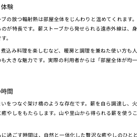
長寿命の薪ストーブを実現するメンテナンスポイント
り体験
薪ストーブの寿命を延ばす日常メンテナンス
ーブの放つ輻射熱は部屋全体をじんわりと温めてくれます
長く使うための薪ストーブお手入れ方法
るのが特長です。薪ストーブから発せられる遠赤外線は、
薪ストーブ寿命の目安と点検の重要性
です。
部品交換・煙突清掃で守る薪ストーブの健康
、煮込み料理を楽しむなど、暖房と調理を兼ねた使い方も
薪ストーブを長持ちさせるプロのアドバイス
のも大きな魅力です。実際の利用者からは「部屋全体が均
松江市で薪ストーブ暮らしを成功させる秘訣
薪ストーブ暮らしの満足度を高める工夫
お問い合わせはこちら
お問い合わせはこちら
松江市での薪調達や地域情報の活かし方
の時間
導入から維持まで安心できる薪ストーブ計画
まいをつなぐ架け橋のような存在です。薪を自ら調達し、
地元密着型の薪ストーブ生活を叶えるヒント
に癒やしをもたらします。山や里山から得られる薪を使う
理想の薪ストーブライフを実現する実践例
もに過ごす時間は、自然と一体化した贅沢な癒やしのひと