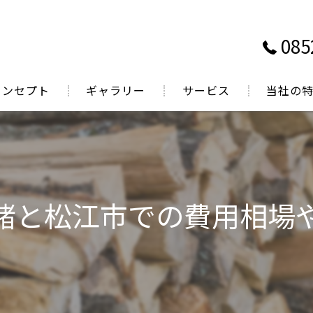
085
コンセプト
ギャラリー
サービス
当社の
表あいさつ
鳥取で薪ス
岡山で薪ス
広島で薪ス
緒と松江市での費用相場
煙突掃除
薪販売