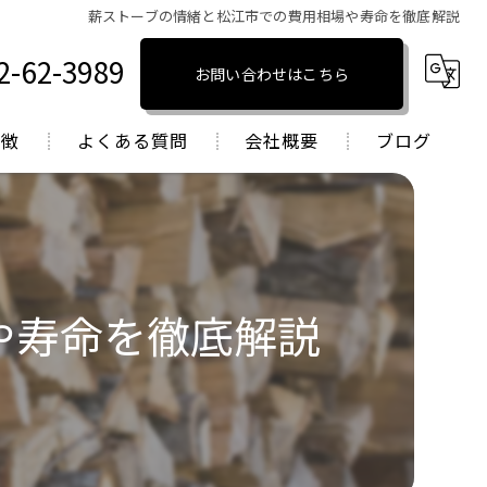
薪ストーブの情緒と松江市での費用相場や寿命を徹底解説
2-62-3989
お問い合わせはこちら
特徴
よくある質問
会社概要
ブログ
トーブ
コラム
トーブ
トーブ
や寿命を徹底解説