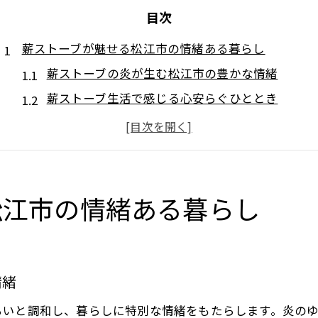
目次
薪ストーブが魅せる松江市の情緒ある暮らし
薪ストーブの炎が生む松江市の豊かな情緒
薪ストーブ生活で感じる心安らぐひととき
松江市で味わう薪ストーブ独自の温もり体験
自然と一体化する薪ストーブの癒やしの時間
薪ストーブがもたらす家族の団らんと心地よさ
松江市で導入する薪ストーブの費用感とは
松江市の情緒ある暮らし
松江市での薪ストーブ導入にかかる費用の目安
薪ストーブ設置費用とランニングコストの内訳
薪ストーブ導入時に知りたい費用のポイント
情緒
松江市で選ぶ際の薪ストーブ費用の比較視点
ろいと調和し、暮らしに特別な情緒をもたらします。炎の