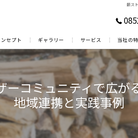
薪ス
085
コンセプト
ギャラリー
サービス
当社の
表あいさつ
鳥取で薪ス
岡山で薪ス
ザーコミュニティで広が
広島で薪ス
地域連携と実践事例
煙突掃除
薪販売