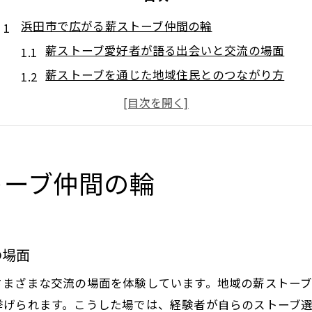
浜田市で広がる薪ストーブ仲間の輪
薪ストーブ愛好者が語る出会いと交流の場面
薪ストーブを通じた地域住民とのつながり方
移住者も安心の薪ストーブコミュニティ参加術
薪ストーブイベントが生む新しい仲間の輪
薪ストーブ導入者同士の悩み相談と共感体験
薪ストーブが結ぶ地域コミュニティの力
トーブ仲間の輪
薪ストーブをきっかけに地域が一体となる理由
薪ストーブ活動が生む協力と信頼のネットワーク
地域資源と薪ストーブ活用による循環型社会
の場面
薪ストーブコミュニティが防災力を高める仕組み
さまざまな交流の場面を体験しています。地域の薪ストー
薪ストーブ利用で生まれる多世代交流の実際
挙げられます。こうした場では、経験者が自らのストーブ