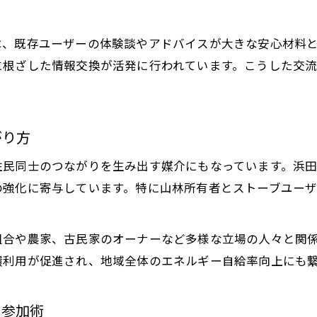
地域循環の要となる薪ストーブ活用法
地域産薪の利用で実現する薪ストーブの循環
は、既存ユーザーの体験談やアドバイスが大きな安心材料
薪ストーブと林地残材活用の具体的な方法
に根ざした情報交換が活発に行われています。こうした交
薪ストーブ導入が促す持続可能なエネルギー転換
地域で共有する薪ストーブ燃料調達の工夫
薪ストーブ利用者による資源循環の事例紹介
がり方
薪ストーブを通じた持続的な暮らしの挑戦
住民同士のつながりを生み出す媒介にもなっています。浜
薪ストーブ生活がもたらすエコな暮らし方
の強化に寄与しています。特に山林所有者とストーブユー
薪ストーブで実践する日々の省エネ習慣
薪ストーブ導入から始める持続可能な住まい
組合や農家、古民家のオーナーなど多様な立場の人々と関
薪ストーブと共に考える地球にやさしい選択
環利用が促進され、地域全体のエネルギー自給率向上にも
薪ストーブ利用者に学ぶ長期的な生活設計
仲間と築く里山保全と薪ストーブの関わり
ィ参加術