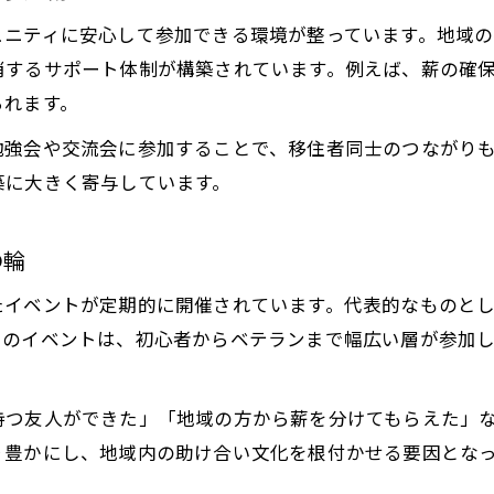
薪ストーブ活動による里山再生の実践例
ュニティに安心して参加できる環境が整っています。地域
薪ストーブユーザーが担う資源管理の役割
消するサポート体制が構築されています。例えば、薪の確
里山保全と薪ストーブ利用の好循環とは
られます。
薪ストーブ導入で始める地域環境保護活動
勉強会や交流会に参加することで、移住者同士のつながり
薪ストーブを通じた森林資源の有効活用策
築に大きく寄与しています。
コミュニティで学ぶ薪ストーブ活用の実践例
コミュニティ発の薪ストーブ体験談を紹介
の輪
薪ストーブ利用者同士のノウハウ共有の場
お問い合わせはこちら
お問い合わせはこちら
たイベントが定期的に開催されています。代表的なものと
薪ストーブ導入時の工夫と成功ポイント
らのイベントは、初心者からベテランまで幅広い層が参加
古民家リノベと薪ストーブ活用の実例解説
薪ストーブを囲むコミュニティのある暮らし
持つ友人ができた」「地域の方から薪を分けてもらえた」
り豊かにし、地域内の助け合い文化を根付かせる要因とな