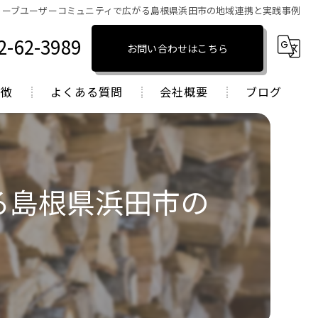
トーブユーザーコミュニティで広がる島根県浜田市の地域連携と実践事例
2-62-3989
お問い合わせはこちら
特徴
よくある質問
会社概要
ブログ
トーブ
コラム
トーブ
る島根県浜田市の
トーブ